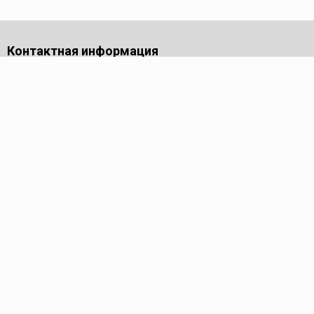
Контактная информация
141701, Московская обл., г. Долгопрудный, проезд
Лихачевский, дом 4, стр. 1, офис 219
Телефон
+7 (495) 973-99-55
Пн - Пт: 9.00-18.00
Электронная почта
info@pmk-tools.ru
Каталог
Трубные ключи