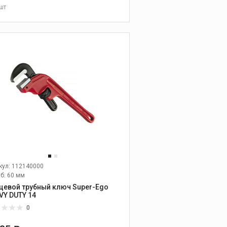
прочистным машинам
шт
В КОРЗИНУ
Оборудование для
проверки
герметичности
систем и
заморозки труб
Опрессовочные
насосы
Устройства для
заморозки труб
Оборудование для
проверки
герметичности и поиск
утечек
кул: 112140000
Запасное
уб: 60 мм
оборудование
цевой трубный ключ Super-Ego
VY DUTY 14
0
Пресс-