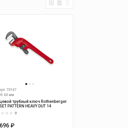
Прочистные
машины
ОВЫХ ТРУБ
Ручные прочистные
машины
УМЕНТ
Прочистные машины
барабанного типа
Прочистные
секционные машины
ОГО БУРЕНИЯ
Гидродинамические
прочистные машины
ЗНЫЕ МАШИНЫ
Промывочные
компрессора и насосы
Прочистные насадки
Прочистные тросы и
кул: 70167
спирали
уб: 60 мм
цевой трубный ключ Rothenberger
Наборы прочистных
SET PATTERN HEAVY DUT 14
насадок, тросов и
шлангов
0
Дополнительные
принадлежности к
 696 ₽