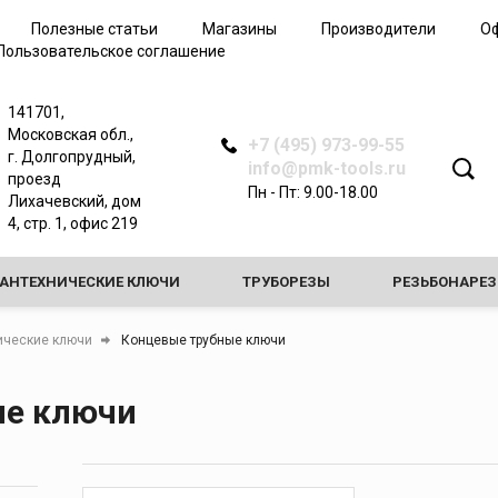
Трубные клещи
Полезные статьи
Магазины
Производители
О
Арматурные ключи
Пользовательское соглашение
Зажимные ключи
Динамометрические
141701,
ключи
Московская обл.,
+7 (495) 973-99-55
Самозажимные ключи
г. Долгопрудный,
info@pmk-tools.ru
проезд
Запасные части ключей
Пн - Пт: 9.00-18.00
Лихачевский, дом
4, стр. 1, офис 219
САНТЕХНИЧЕСКИЕ КЛЮЧИ
ТРУБОРЕЗЫ
РЕЗЬБОНАРЕ
ЗНЫЕ СТАНКИ
ПРОЧИСТНЫЕ МАШИНЫ
ТРУБОГИБЫ
ические ключи
Концевые трубные ключи
СТАКИ И ОПОРЫ
ые ключи
ИЕ ДЛЯ ПРОВЕРКИ ГЕРМЕТИЧНОСТИ СИСТЕМ И ЗАМОРОЗКИ ТРУБ
 ДЛЯ РАЗВАЛЬЦОВКИ И РАСШИРИТЕЛИ
ЖЕЛОБОНАКАТЧИК