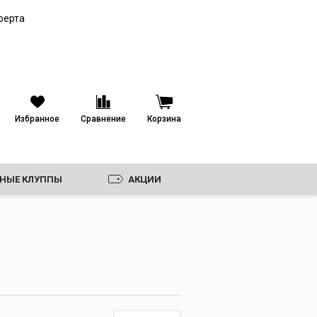
Труборезы для
ферта
пластиковых труб
Гильотинные
труборезы
Роторные труборезы
Ножницы
Избранное
Сравнение
Корзина
Пилы и электрические
труборезы
Фаскосниматели
Ножовки и полотна,
ЗНЫЕ КЛУППЫ
АКЦИИ
диски
Лезвия к ножницам
Ролики
Дополнительные
принадлежности для
труборезов
И