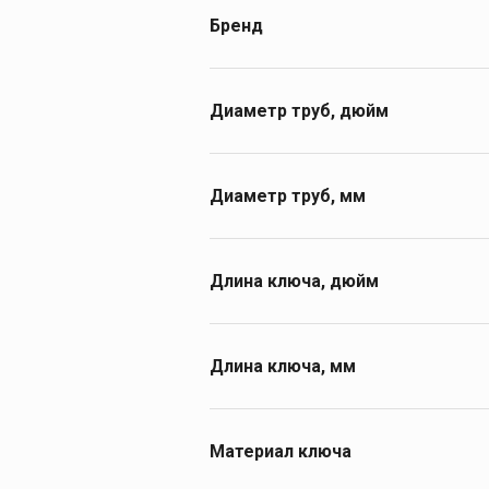
1,46
Бренд
Rothenberger
Трубогибы
SUPER-EGO
Диаметр труб, дюйм
Ручные трубогибы
Гидравлические
1 1/2
трубогибы
2
Диаметр труб, мм
Электрогидравлич
трубогибы
48
Трубогибы с
электроприводом
60
Длина ключа, дюйм
Башмаки
10
Дополнительные
принадлежности к
14
Длина ключа, мм
трубогибам
250
350
Материал ключа
Инструмент дл