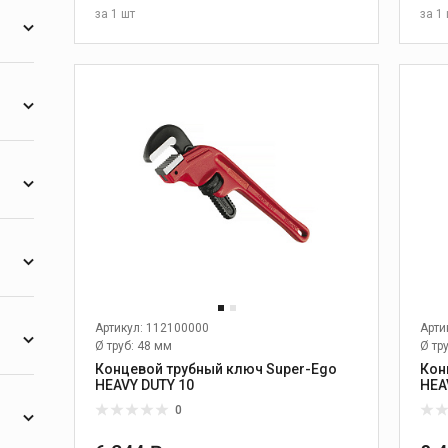
за
1 шт
за
1 
2
2
В КОРЗИНУ
Тиски, верстаки и
опоры
2
Слесарные тиски
2
Откидные тиски
2
еские
Цепные тиски
Переносные тиски
2
Верстаки
2
Опоры
2
Дополнительные
принадлежности к тискам
2
Артикул: 112100000
Арти
Ø труб: 48 мм
Ø тр
Концевой трубный ключ Super-Ego
Кон
2
HEAVY DUTY 10
HEA
2
0
я
Желобонакатчики