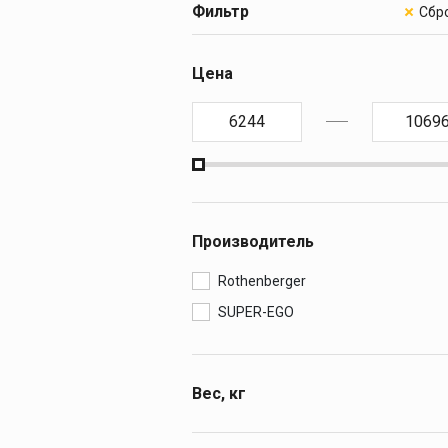
Резьбонарезн
Фильтр
клуппы
ПРЕСС-ОБОР
Ручные резьбонар
Цена
клуппы
ОБОРУДОВАН
Электрические
резьбонарезные к
МОНТАЖ И О
Резьбонарезные г
МАСЛА И С
Резьбонарезные г
Дополнительные
КАМНЕРЕЗНЫ
принадлежности к
клуппам
Производитель
АЛМАЗНЫЕ 
Rothenberger
SUPER-EGO
Вес, кг
0,75