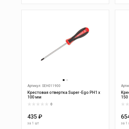
обслуживание
холодильной техники
и кондиционеров
В КОРЗИНУ
Комплексное
гаечных
оборудование для
холодильных систем и
кондиционеров
ы
Вакуумные насосы
резы,
Манометрические
коллекторы и шланги
ьные
Оборудование для слива
и заполнения фреоном
Дополнительные
принадленжности к
холодильному
Артикул: SEH011900
Арти
оборудованию
Крестовая отвертка Super-Ego PH1 х
Кре
100 мм
150
0
зного
Камнерезные станки
435 ₽
65
Станки для резки камня
за
1 шт
за
1 
ого