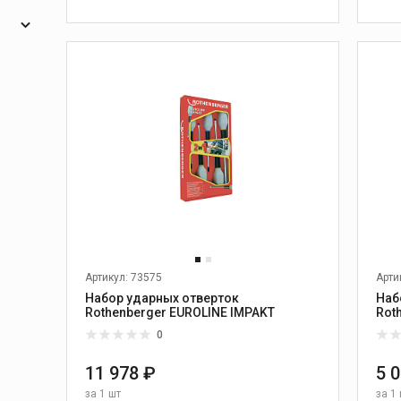
2
В КОРЗИНУ
1
4
Тиски, верстаки и
опоры
16
Слесарные тиски
Откидные тиски
еские
Цепные тиски
Переносные тиски
Верстаки
Опоры
Дополнительные
Артикул: 73575
Арти
принадлежности к тискам
Набор ударных отверток
Наб
Rothenberger EUROLINE IMPAKT
Rot
0
11 978 ₽
5 
я
Желобонакатчики
за
1 шт
за
1 