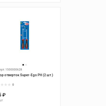
пылесосы
В КОРЗИНУ
Аксессуары для
пылесосов
Алмазные диски и
шлифовальные
чашки
кул: 1500000628
Универсальные диски
ор отверток Super-Ego PH (2 шт.)
Диски по бетону,
граниту, природному
камню
0
Диски по керамике и
5 ₽
керамограниту
шт
Диски по абразивным
материалам