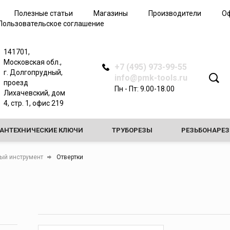
Трубные клещи
Полезные статьи
Магазины
Производители
О
Арматурные ключи
Пользовательское соглашение
Зажимные ключи
Динамометрические
141701,
ключи
Московская обл.,
+7 (495) 973-99-55
Самозажимные ключи
г. Долгопрудный,
info@pmk-tools.ru
проезд
Запасные части ключей
Пн - Пт: 9.00-18.00
Лихачевский, дом
4, стр. 1, офис 219
САНТЕХНИЧЕСКИЕ КЛЮЧИ
ТРУБОРЕЗЫ
РЕЗЬБОНАРЕ
ЗНЫЕ СТАНКИ
ПРОЧИСТНЫЕ МАШИНЫ
ТРУБОГИБЫ
ый инструмент
Отвертки
СТАКИ И ОПОРЫ
ИЕ ДЛЯ ПРОВЕРКИ ГЕРМЕТИЧНОСТИ СИСТЕМ И ЗАМОРОЗКИ ТРУБ
 ДЛЯ РАЗВАЛЬЦОВКИ И РАСШИРИТЕЛИ
ЖЕЛОБОНАКАТЧИК