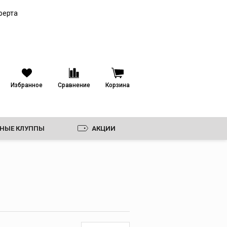
Труборезы для
ферта
пластиковых труб
Гильотинные
труборезы
Роторные труборезы
Ножницы
Избранное
Сравнение
Корзина
Пилы и электрические
труборезы
Фаскосниматели
Ножовки и полотна,
ЗНЫЕ КЛУППЫ
АКЦИИ
диски
Лезвия к ножницам
Ролики
Дополнительные
принадлежности для
труборезов
И