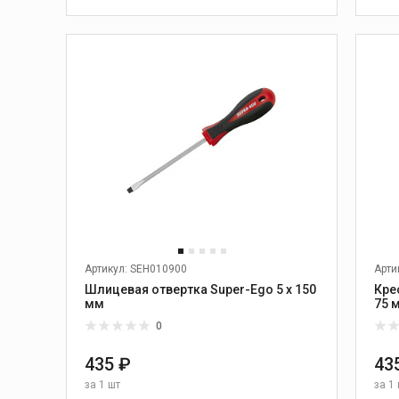
Механические машины
для сварки встык
В КОРЗИНУ
Гидравлические машины
для сварки встык
Центраторы
Электромаслостанции
Электроторцеватели
Электронагреватели
Вкладыши для
центраторов
Дополнительные
принадлежности для
сварки
Артикул: SEH010900
Арти
Запчасти для сварки труб
Шлицевая отвертка Super-Ego 5 х 150
Кре
мм
75 
Вспомогательный
инструмент
0
435 ₽
43
за
1 шт
за
1 
тажный
Монтаж и