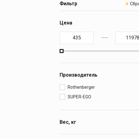
Резьбонарезн
Фильтр
клуппы
ПРЕСС-ОБОР
Ручные резьбонар
Цена
клуппы
ОБОРУДОВАН
Электрические
резьбонарезные к
МОНТАЖ И О
Резьбонарезные г
МАСЛА И С
Резьбонарезные г
Дополнительные
КАМНЕРЕЗНЫ
принадлежности к
клуппам
Производитель
АЛМАЗНЫЕ 
Rothenberger
SUPER-EGO
Вес, кг
0,68