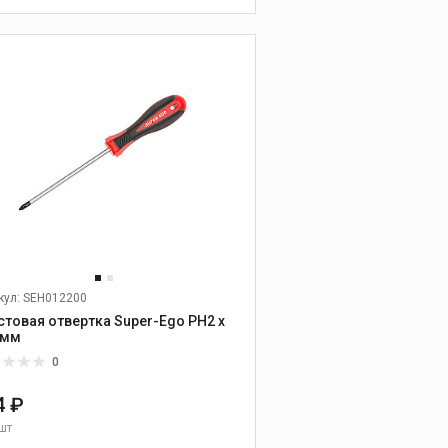
охлаждающие
жидкости
В КОРЗИНУ
Масла
Смазочно-
охлаждающие
жидкости
Промывочные и иные
жидкости
кул: SEH012200
стовая отвертка Super-Ego PH2 х
 мм
0
Промышленные
4 ₽
пылесосы
шт
Промышленные