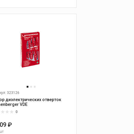
прочистным машинам
В КОРЗИНУ
Оборудование для
проверки
герметичности
систем и
заморозки труб
Опрессовочные
насосы
Устройства для
заморозки труб
Оборудование для
проверки
герметичности и поиск
кул: 323126
утечек
ор диэлектрических отверток
Запасное
henberger VDE
оборудование
0
009 ₽
Пресс-
шт