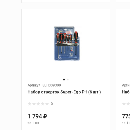
Станки для резки блоков
В КОРЗИНУ
ерла
новкам
я
Швонарезчики
ские
Артикул: SEH009300
Арти
ины
Набор отверток Super-Ego PH (6 шт.)
Наб
ины
0
и диски
1 794 ₽
77
за
1 шт
за
1 