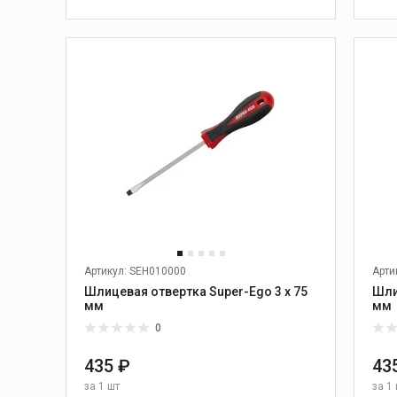
Ручные желобонакатчики
В КОРЗИНУ
Электрогидравлические
б
желобонакатчики
Желобонакатчики для
привода
Дополнительные
принадлежности для
желобонакатчиков
для
Артикул: SEH010000
Арти
ика
Сварка пластиковых
труб
Шлицевая отвертка Super-Ego 3 х 75
Шли
мм
мм
Аппараты для сварки
0
ные
враструб
Аппараты для
435 ₽
43
электромуфтовой сварки
за
1 шт
за
1 