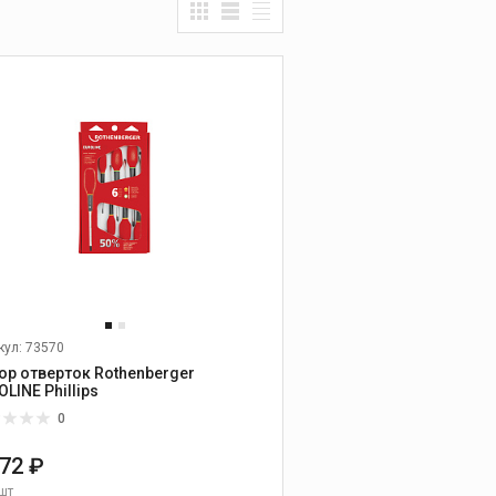
Прочистные
машины
ОВЫХ ТРУБ
Ручные прочистные
машины
УМЕНТ
Прочистные машины
барабанного типа
Прочистные
секционные машины
ОГО БУРЕНИЯ
Гидродинамические
прочистные машины
ЗНЫЕ МАШИНЫ
Промывочные
компрессора и насосы
Прочистные насадки
Прочистные тросы и
кул: 73570
спирали
ор отверток Rothenberger
LINE Phillips
Наборы прочистных
насадок, тросов и
0
шлангов
272 ₽
Дополнительные
принадлежности к
шт