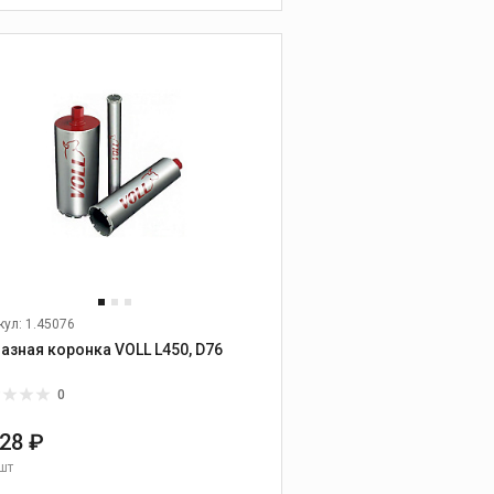
пылесосы
В КОРЗИНУ
Аксессуары для
пылесосов
Алмазные диски и
шлифовальные
чашки
кул: 1.45076
Универсальные диски
азная коронка VOLL L450, D76
Диски по бетону,
граниту, природному
камню
0
Диски по керамике и
728 ₽
керамограниту
шт
Диски по абразивным
материалам