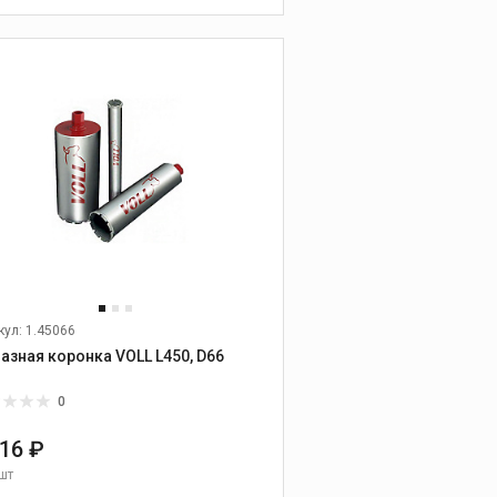
охлаждающие
жидкости
В КОРЗИНУ
Масла
Смазочно-
охлаждающие
жидкости
Промывочные и иные
жидкости
кул: 1.45066
Алмазная коронка VOLL L450, D66
0
Промышленные
616 ₽
пылесосы
шт
Промышленные