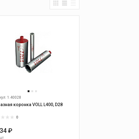
Прочистные
машины
ОВЫХ ТРУБ
Ручные прочистные
машины
УМЕНТ
Прочистные машины
барабанного типа
Прочистные
секционные машины
ОГО БУРЕНИЯ
Гидродинамические
прочистные машины
ЗНЫЕ МАШИНЫ
Промывочные
компрессора и насосы
Прочистные насадки
Прочистные тросы и
кул: 1.40028
спирали
Алмазная коронка VOLL L400, D28
Наборы прочистных
насадок, тросов и
0
шлангов
034 ₽
Дополнительные
принадлежности к
шт