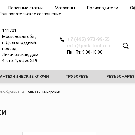
Трубные клещи
Полезные статьи
Магазины
Производители
О
Арматурные ключи
Пользовательское соглашение
Зажимные ключи
Динамометрические
141701,
ключи
Московская обл.,
+7 (495) 973-99-55
Самозажимные ключи
г. Долгопрудный,
info@pmk-tools.ru
проезд
Запасные части ключей
Пн - Пт: 9.00-18.00
Лихачевский, дом
4, стр. 1, офис 219
САНТЕХНИЧЕСКИЕ КЛЮЧИ
ТРУБОРЕЗЫ
РЕЗЬБОНАРЕ
ЗНЫЕ СТАНКИ
ПРОЧИСТНЫЕ МАШИНЫ
ТРУБОГИБЫ
го бурения
Алмазные коронки
СТАКИ И ОПОРЫ
ки
ИЕ ДЛЯ ПРОВЕРКИ ГЕРМЕТИЧНОСТИ СИСТЕМ И ЗАМОРОЗКИ ТРУБ
 ДЛЯ РАЗВАЛЬЦОВКИ И РАСШИРИТЕЛИ
ЖЕЛОБОНАКАТЧИК