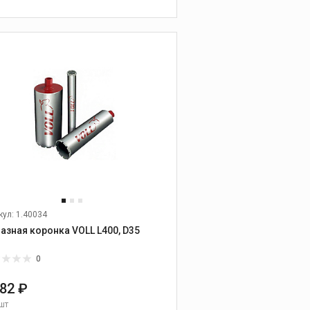
прочистным машинам
В КОРЗИНУ
Оборудование для
проверки
герметичности
систем и
заморозки труб
Опрессовочные
насосы
Устройства для
заморозки труб
Оборудование для
проверки
герметичности и поиск
кул: 1.40034
утечек
Алмазная коронка VOLL L400, D35
Запасное
оборудование
0
682 ₽
Пресс-
шт