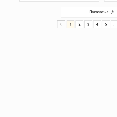
1
В КОРЗИНУ
Показать ещё
1
4
1
2
3
4
5
...
1
6
1
3
1
3
7
1
3
1
1