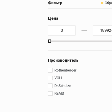
Резьбонарезн
Фильтр
клуппы
ПРЕСС-ОБОР
Ручные резьбонар
Цена
клуппы
ОБОРУДОВАН
Электрические
резьбонарезные к
МОНТАЖ И О
Резьбонарезные г
МАСЛА И С
Резьбонарезные г
Дополнительные
КАМНЕРЕЗНЫ
принадлежности к
клуппам
Производитель
АЛМАЗНЫЕ 
Rothenberger
VOLL
Dr.Schulze
REMS