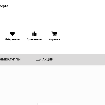
Труборезы для
ферта
пластиковых труб
Гильотинные
труборезы
Роторные труборезы
Ножницы
Избранное
Сравнение
Корзина
Пилы и электрические
труборезы
Фаскосниматели
Ножовки и полотна,
ЗНЫЕ КЛУППЫ
АКЦИИ
диски
Лезвия к ножницам
Ролики
Дополнительные
принадлежности для
труборезов
И