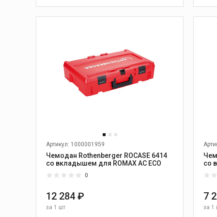
обслуживание
холодильной техники
и кондиционеров
В КОРЗИНУ
Комплексное
гаечных
оборудование для
холодильных систем и
кондиционеров
ы
Вакуумные насосы
резы,
Манометрические
коллекторы и шланги
ьные
Оборудование для слива
и заполнения фреоном
Дополнительные
принадленжности к
холодильному
Артикул: 1000001959
Арти
оборудованию
Чемодан Rothenberger ROCASE 6414
Чем
со вкладышем для ROMAX AC ECO
со 
0
зного
Камнерезные станки
12 284 ₽
7 
Станки для резки камня
за
1 шт
за
1 
ого