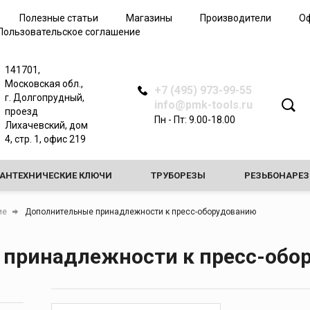
Трубные клещи
Полезные статьи
Магазины
Производители
О
Арматурные ключи
Пользовательское соглашение
Зажимные ключи
Динамометрические
141701,
ключи
Московская обл.,
+7 (495) 973-99-55
Самозажимные ключи
г. Долгопрудный,
info@pmk-tools.ru
проезд
Запасные части ключей
Пн - Пт: 9.00-18.00
Лихачевский, дом
4, стр. 1, офис 219
САНТЕХНИЧЕСКИЕ КЛЮЧИ
ТРУБОРЕЗЫ
РЕЗЬБОНАРЕ
ЗНЫЕ СТАНКИ
ПРОЧИСТНЫЕ МАШИНЫ
ТРУБОГИБЫ
ие
Дополнительные принадлежности к пресс-оборудованию
СТАКИ И ОПОРЫ
принадлежности к пресс-обо
ИЕ ДЛЯ ПРОВЕРКИ ГЕРМЕТИЧНОСТИ СИСТЕМ И ЗАМОРОЗКИ ТРУБ
 ДЛЯ РАЗВАЛЬЦОВКИ И РАСШИРИТЕЛИ
ЖЕЛОБОНАКАТЧИК