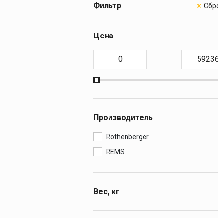
Резьбонарезн
Фильтр
клуппы
ПРЕСС-ОБОР
Ручные резьбонар
Цена
клуппы
ОБОРУДОВАН
Электрические
резьбонарезные к
МОНТАЖ И О
Резьбонарезные г
МАСЛА И С
Резьбонарезные г
Дополнительные
КАМНЕРЕЗНЫ
принадлежности к
клуппам
Производитель
АЛМАЗНЫЕ 
Rothenberger
REMS
Вес, кг
0,6