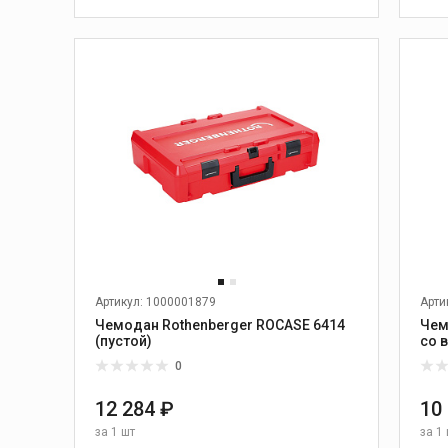
Механические машины
для сварки встык
В КОРЗИНУ
Гидравлические машины
для сварки встык
Центраторы
Электромаслостанции
Электроторцеватели
Электронагреватели
Вкладыши для
центраторов
Дополнительные
принадлежности для
сварки
Артикул: 1000001879
Арти
Запчасти для сварки труб
Чемодан Rothenberger ROCASE 6414
Чем
(пустой)
со 
Вспомогательный
инструмент
0
12 284 ₽
10
за
1 шт
за
1 
тажный
Монтаж и