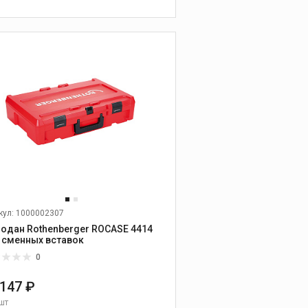
прочистным машинам
В КОРЗИНУ
Оборудование для
проверки
герметичности
систем и
заморозки труб
Опрессовочные
насосы
Устройства для
заморозки труб
Оборудование для
проверки
герметичности и поиск
кул: 1000002307
утечек
одан Rothenberger ROCASE 4414
Запасное
 сменных вставок
оборудование
0
 147 ₽
Пресс-
шт