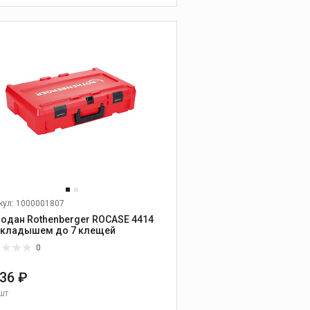
пылесосы
В КОРЗИНУ
Аксессуары для
пылесосов
Алмазные диски и
шлифовальные
чашки
кул: 1000001807
Универсальные диски
одан Rothenberger ROCASE 4414
Диски по бетону,
вкладышем до 7 клещей
граниту, природному
камню
0
Диски по керамике и
636 ₽
керамограниту
шт
Диски по абразивным
материалам