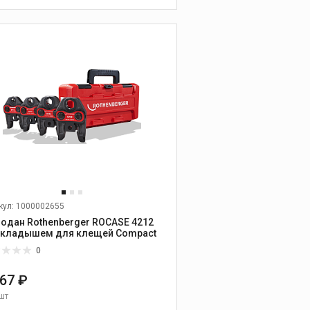
охлаждающие
жидкости
В КОРЗИНУ
Масла
Смазочно-
охлаждающие
жидкости
Промывочные и иные
жидкости
кул: 1000002655
одан Rothenberger ROCASE 4212
вкладышем для клещей Compact
0
Промышленные
267 ₽
пылесосы
шт
Промышленные