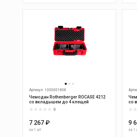
Станки для резки блоков
В КОРЗИНУ
ерла
новкам
я
Швонарезчики
ские
Артикул: 1000001808
Арти
ины
Чемодан Rothenberger ROCASE 4212
Чем
со вкладышем до 4 клещей
со 
ины
0
и диски
7 267 ₽
9 
за
1 шт
за
1 