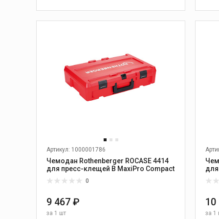
1
Ручные желобонакатчики
В КОРЗИНУ
Электрогидравлические
б
желобонакатчики
Желобонакатчики для
привода
Дополнительные
принадлежности для
желобонакатчиков
для
Артикул: 1000001786
Арти
ика
Сварка пластиковых
труб
Чемодан Rothenberger ROCASE 4414
Чем
для пресс-клещей B MaxiPro Compact
для
Аппараты для сварки
Sta
0
ные
враструб
Аппараты для
9 467 ₽
10
электромуфтовой сварки
за
1 шт
за
1 