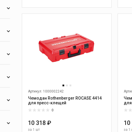
1
В КОРЗИНУ
2
16
Тиски, верстаки и
опоры
Слесарные тиски
1
Откидные тиски
1
еские
Цепные тиски
Переносные тиски
1
Верстаки
Опоры
1
Дополнительные
Артикул: 1000002242
Арти
принадлежности к тискам
Чемодан Rothenberger ROCASE 4414
Чем
для пресс-клещей
для
0
2
1
10 318 ₽
10
я
Желобонакатчики
за
1 шт
за
1 