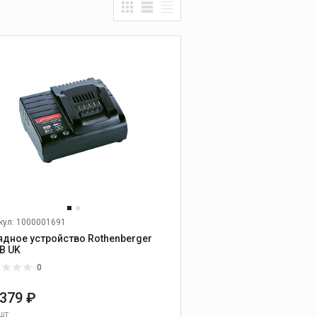
Прочистные
машины
ОВЫХ ТРУБ
Ручные прочистные
машины
УМЕНТ
Прочистные машины
барабанного типа
Прочистные
секционные машины
ОГО БУРЕНИЯ
Гидродинамические
прочистные машины
ЗНЫЕ МАШИНЫ
Промывочные
компрессора и насосы
Прочистные насадки
Прочистные тросы и
кул: 1000001691
спирали
ядное устройство Rothenberger
 В UK
Наборы прочистных
насадок, тросов и
0
шлангов
 379 ₽
Дополнительные
принадлежности к
шт