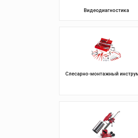
инструмент
Видеодиагностика
Аккумуляторный
инструмент
Наборы торцовых 
ключей
Слесарные набор
инструмента
Плоскогубцы, боко
клещи
Многофункционал
ножницы
Слесарно-монтажный инстру
Кусачки
Отвертки
Установки алма
бурения
Установки алмазн