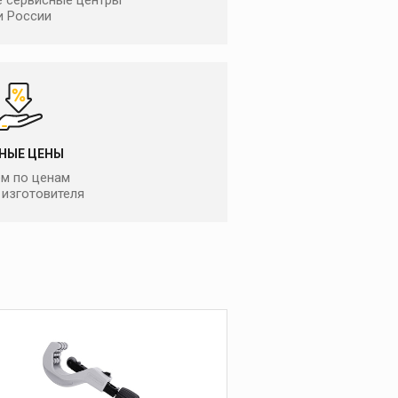
 сервисные центры
прочистным машинам
и России
Оборудование для
проверки
герметичности
систем и
заморозки труб
НЫЕ ЦЕНЫ
Опрессовочные
насосы
м по ценам
 изготовителя
Устройства для
заморозки труб
Оборудование для
проверки
герметичности и поиск
утечек
Запасное
оборудование
Пресс-