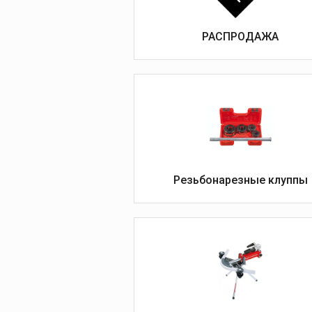
развальцовки и
расширители
РАСПРОДАЖА
Развальцовка тру
Отбортовщики
Расширители труб
Головки для
расширителей
Дополнительные
принадлежности 
развальцовки и
расширителей
Резьбонарезные клуппы
Видеодиагност
Ручные камеры
Видеоинспекцион
системы
Дополнительные
принадлежности к