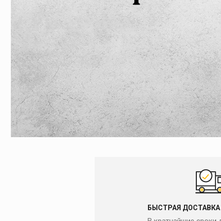
Резьбонарезн
клуппы
ПРЕСС-ОБОР
Ручные резьбонар
клуппы
ОБОРУДОВАН
Электрические
резьбонарезные к
МОНТАЖ И О
Резьбонарезные г
МАСЛА И С
Резьбонарезные г
Дополнительные
КАМНЕРЕЗНЫ
принадлежности к
клуппам
АЛМАЗНЫЕ 
БЫСТРАЯ ДОСТАВКА