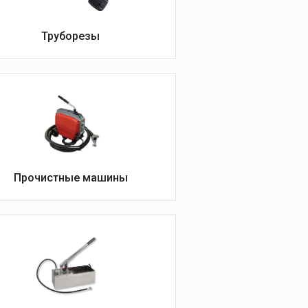
оборудование
Пресс-инструмент
Труборезы
Пресс-клещи
Дополнительные
принадлежности к
пресс-оборудованию
Прочистные машины
Оборудование для
пайки и сварки
Оборудование для
пайки с твердым
припоем
Оборудование для
пайки мягким припоем