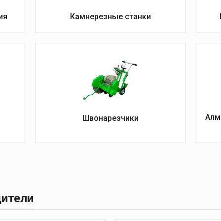
Станки для резки блоков
ия
Камнерезные станки
ерла
новкам
я
Швонарезчики
Алм
Швонарезчики
ские
ины
ины
и диски
дители