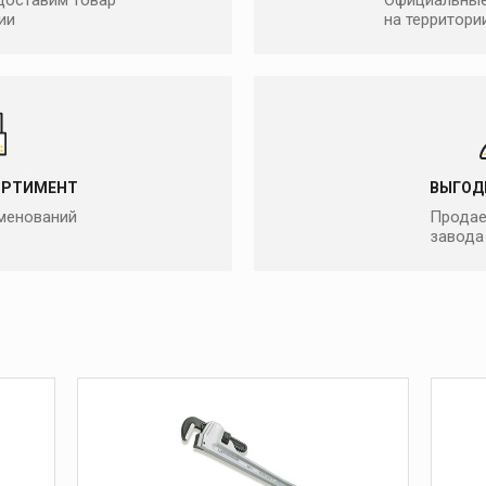
доставим товар
Официальные
ии
на территори
Тиски, верстаки и
опоры
Слесарные тиски
Откидные тиски
ОРТИМЕНТ
ВЫГОД
еские
Цепные тиски
именований
Продае
Переносные тиски
завода
Верстаки
Опоры
Дополнительные
принадлежности к тискам
я
Желобонакатчики