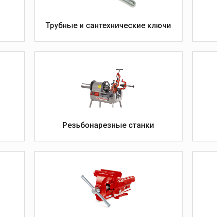
Ручные желобонакатчики
Электрогидравлические
Трубные и сантехнические ключи
б
желобонакатчики
Желобонакатчики для
привода
Дополнительные
принадлежности для
желобонакатчиков
для
Резьбонарезные станки
ика
Сварка пластиковых
труб
Аппараты для сварки
ные
враструб
Аппараты для
электромуфтовой сварки