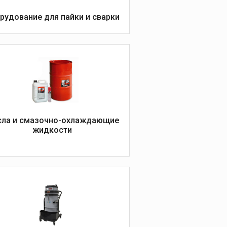
охлаждающие
жидкости
рудование для пайки и сварки
Масла
Смазочно-
охлаждающие
жидкости
Промывочные и иные
жидкости
ла и смазочно-охлаждающие
жидкости
Промышленные
пылесосы
Промышленные