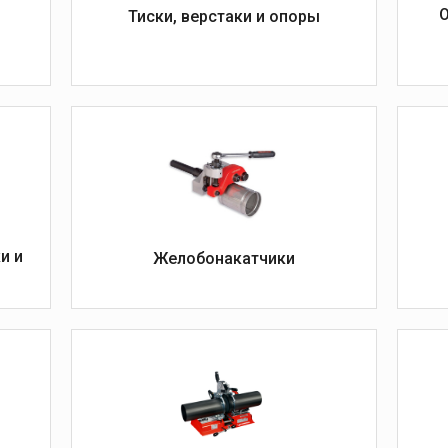
Механические машины
Тиски, верстаки и опоры
для сварки встык
Гидравлические машины
для сварки встык
Центраторы
Электромаслостанции
Электроторцеватели
Электронагреватели
Вкладыши для
центраторов
Дополнительные
и и
Желобонакатчики
принадлежности для
сварки
Запчасти для сварки труб
Вспомогательный
инструмент
тажный
Монтаж и