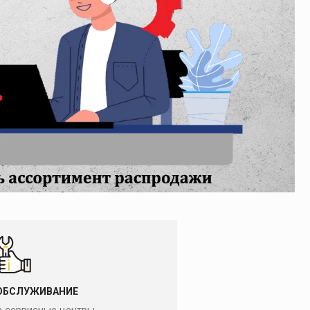
Прочистные
машины
ОВЫХ ТРУБ
Ручные прочистные
машины
УМЕНТ
Прочистные машины
барабанного типа
Прочистные
секционные машины
ОГО БУРЕНИЯ
Гидродинамические
прочистные машины
ЗНЫЕ МАШИНЫ
Промывочные
компрессора и насосы
Прочистные насадки
Прочистные тросы и
спирали
Наборы прочистных
насадок, тросов и
шлангов
Дополнительные
ОБСЛУЖИВАНИЕ
принадлежности к