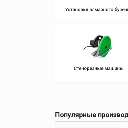
бурения
Установки алмазного бурен
Стойки алмазного
бурения
Алмазные коронки
Подрозеточные св
Аксессуары к уста
алмазного бурени
Стенорезные
Стенорезные машины
машины
Ручные электриче
стенорезные маш
Гидравлические
стенорезные маш
Алмазные канаты 
Популярные произво