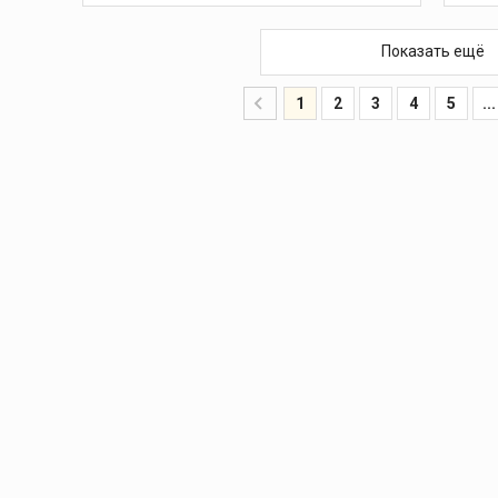
1
В КОРЗИНУ
Показать ещё
1
1
1
2
3
4
5
...
1
1
1
1
1
1
2
1
1
15
1