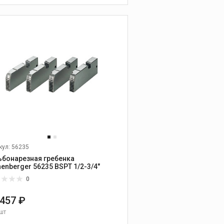
пылесосы
В КОРЗИНУ
Аксессуары для
пылесосов
Алмазные диски и
шлифовальные
чашки
кул: 56235
Универсальные диски
ьбонарезная гребенка
Диски по бетону,
henberger 56235 BSPT 1/2-3/4"
граниту, природному
камню
0
Диски по керамике и
 457 ₽
керамограниту
шт
Диски по абразивным
материалам