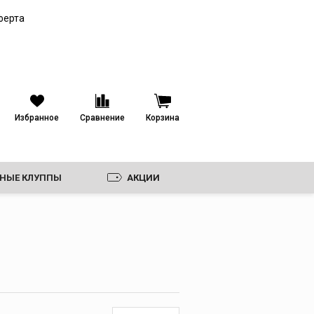
Труборезы для
ферта
пластиковых труб
Гильотинные
труборезы
Роторные труборезы
Ножницы
Избранное
Сравнение
Корзина
Пилы и электрические
труборезы
Фаскосниматели
Ножовки и полотна,
ЗНЫЕ КЛУППЫ
АКЦИИ
диски
Лезвия к ножницам
Ролики
Дополнительные
принадлежности для
труборезов
И