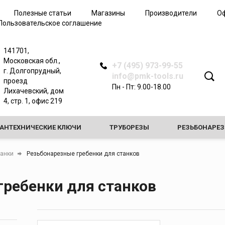
Трубные клещи
Полезные статьи
Магазины
Производители
О
Арматурные ключи
Пользовательское соглашение
Зажимные ключи
Динамометрические
141701,
ключи
Московская обл.,
+7 (495) 973-99-55
Самозажимные ключи
г. Долгопрудный,
info@pmk-tools.ru
проезд
Запасные части ключей
Пн - Пт: 9.00-18.00
Лихачевский, дом
4, стр. 1, офис 219
САНТЕХНИЧЕСКИЕ КЛЮЧИ
ТРУБОРЕЗЫ
РЕЗЬБОНАРЕ
ЗНЫЕ СТАНКИ
ПРОЧИСТНЫЕ МАШИНЫ
ТРУБОГИБЫ
танки
Резьбонарезные гребенки для станков
СТАКИ И ОПОРЫ
гребенки для станков
ИЕ ДЛЯ ПРОВЕРКИ ГЕРМЕТИЧНОСТИ СИСТЕМ И ЗАМОРОЗКИ ТРУБ
 ДЛЯ РАЗВАЛЬЦОВКИ И РАСШИРИТЕЛИ
ЖЕЛОБОНАКАТЧИК