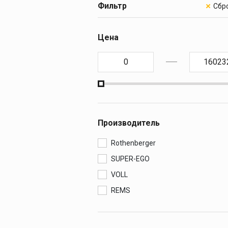
Резьбонарезн
Фильтр
клуппы
ПРЕСС-ОБОР
Ручные резьбонар
Цена
клуппы
ОБОРУДОВАН
Электрические
резьбонарезные к
МОНТАЖ И О
Резьбонарезные г
МАСЛА И С
Резьбонарезные г
Дополнительные
КАМНЕРЕЗНЫ
принадлежности к
клуппам
Производитель
АЛМАЗНЫЕ 
Rothenberger
SUPER-EGO
VOLL
REMS