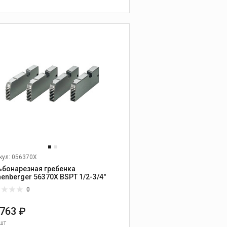
прочистным машинам
В КОРЗИНУ
Оборудование для
проверки
герметичности
систем и
заморозки труб
Опрессовочные
насосы
Устройства для
заморозки труб
Оборудование для
проверки
герметичности и поиск
кул: 056370X
утечек
ьбонарезная гребенка
Запасное
henberger 56370X BSPT 1/2-3/4"
оборудование
0
 763 ₽
Пресс-
шт