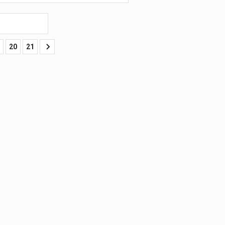
В КОРЗИНУ
Алмазные
шлифовальные чашки
20
21