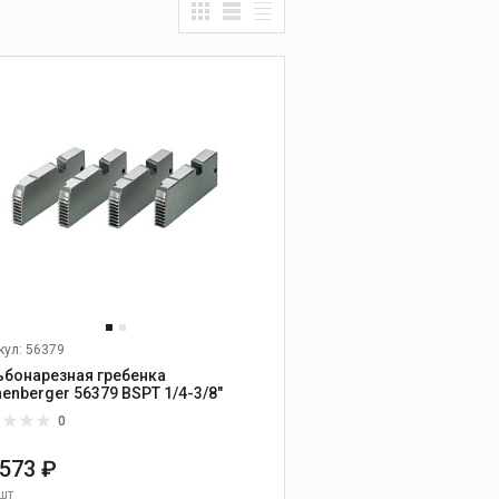
Прочистные
машины
ОВЫХ ТРУБ
Ручные прочистные
машины
УМЕНТ
Прочистные машины
барабанного типа
Прочистные
секционные машины
ОГО БУРЕНИЯ
Гидродинамические
прочистные машины
ЗНЫЕ МАШИНЫ
Промывочные
компрессора и насосы
Прочистные насадки
Прочистные тросы и
кул: 56379
спирали
ьбонарезная гребенка
henberger 56379 BSPT 1/4-3/8"
Наборы прочистных
насадок, тросов и
0
шлангов
 573 ₽
Дополнительные
принадлежности к
шт