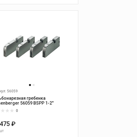
охлаждающие
жидкости
В КОРЗИНУ
Масла
Смазочно-
охлаждающие
жидкости
Промывочные и иные
жидкости
кул: 56059
ьбонарезная гребенка
henberger 56059 BSPP 1-2"
0
Промышленные
 475 ₽
пылесосы
шт
Промышленные