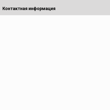
Контактная информация
141701, Московская обл., г. Долгопрудный, проезд
Лихачевский, дом 4, стр. 1, офис 219
Телефон
+7 (495) 973-99-55
Пн - Пт: 9.00-18.00
Электронная почта
info@pmk-tools.ru
Каталог
Трубные ключи
Труборезы
Резьбонарезные клуппы